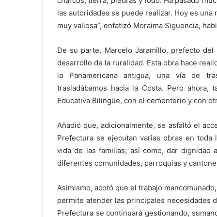
charcos, tierra, piedras y lodo. Ha pasado m
las autoridades se puede realizar. Hoy es una
muy valiosa”, enfatizó Moraima Siguencia, habit
De su parte, Marcelo Jaramillo, prefecto de
desarrollo de la ruralidad. Esta obra hace re
la Panamericana antigua, una vía de tra
trasladábamos hacia la Costa. Pero ahora, 
Educativa Bilingüe, con el cementerio y con ot
Añadió que, adicionalmente, se asfaltó el acce
Prefectura se ejecutan varias obras en toda l
vida de las familias; así como, dar dignidad 
diferentes comunidades, parroquias y cantone
Asimismo, acotó que el trabajo mancomunado, la
permite atender las principales necesidades de 
Prefectura se continuará gestionando, sumand