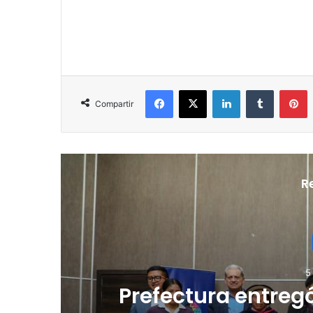
Facebook
X
LinkedIn
Tumblr
Pinterest
Compartir
R
22 
s
Pachón ya tie