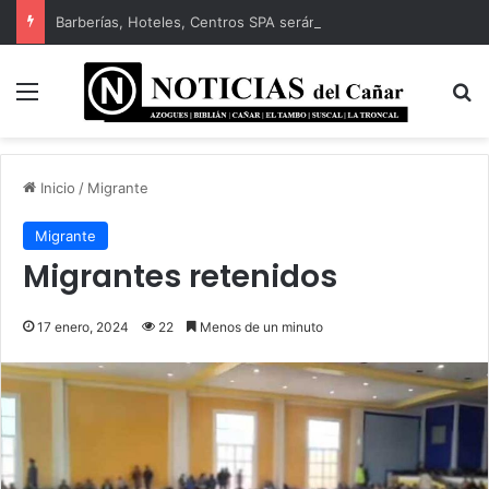
Barberías, Hoteles, Centros SPA serán regulados por ARCSA
Menú
B
Inicio
/
Migrante
Migrante
Migrantes retenidos
17 enero, 2024
22
Menos de un minuto