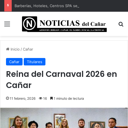
Barberías, Hoteles, Centros SPA serán regulados por ARCSA
Menú
B
Inicio
/
Cañar
Cañar
Titulares
Reina del Carnaval 2026 en
Cañar
11 febrero, 2026
16
1 minuto de lectura