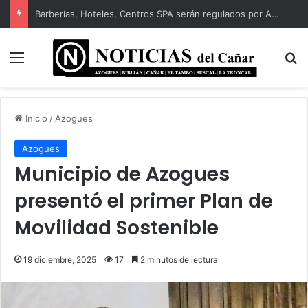
Biblián celebró sus 82 años de cantonización
Menú
B
Inicio
/
Azogues
Azogues
Municipio de Azogues
presentó el primer Plan de
Movilidad Sostenible
19 diciembre, 2025
17
2 minutos de lectura