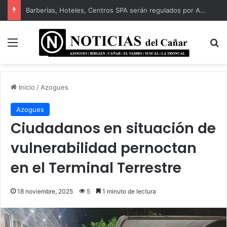
Biblián celebró sus 82 años de cantonización
Menú
B
Inicio
/
Azogues
Azogues
Ciudadanos en situación de
vulnerabilidad pernoctan
en el Terminal Terrestre
18 noviembre, 2025
5
1 minuto de lectura