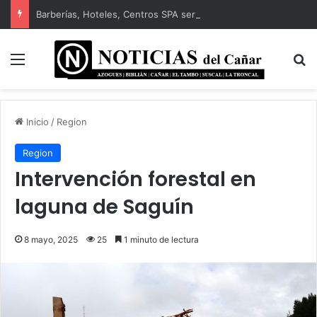
Barberías, Hoteles, Centros SPA serán regulados por ARCSA
Menú
B
Inicio
/
Region
Region
Intervención forestal en
laguna de Saguín
8 mayo, 2025
25
1 minuto de lectura